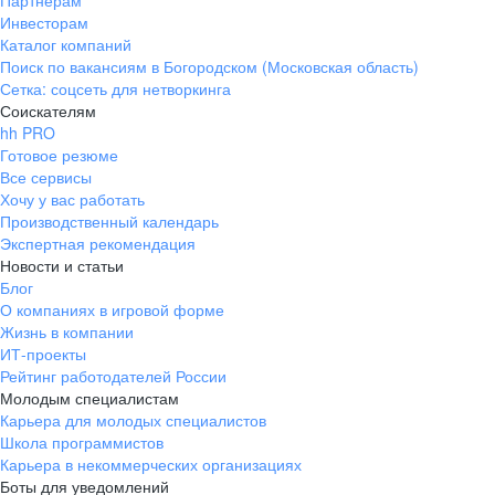
Партнерам
Инвесторам
ул. Янковского, д. 169, 7 этаж,
Каталог компаний
706 каб.
Поиск по вакансиям в Богородском (Московская область)
+7 861 205-55-57
Сетка: соцсеть для нетворкинга
pr@krd.hh.ru
Соискателям
hh PRO
Готовое резюме
Владивосток
Все сервисы
пер. Ланинский д. 4, офис 3.4
Хочу у вас работать
Производственный календарь
+7 423 202-33-28
Экспертная рекомендация
pr@dv.hh.ru
Новости и статьи
Блог
Новосибирск
О компаниях в игровой форме
Жизнь в компании
ул. Большевистская, д. 35,
ИТ-проекты
помещение 21
Рейтинг работодателей России
+7 383 207-94-64
Молодым специалистам
Карьера для молодых специалистов
pr@nsk.hh.ru
Школа программистов
Карьера в некоммерческих организациях
Минск
Боты для уведомлений