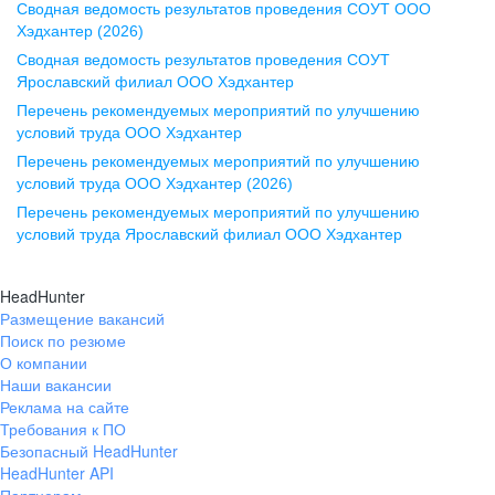
Сводная ведомость результатов проведения СОУТ ООО
ул. Комиссаржевской, д. 10,
Хэдхантер (2026)
офис 1212
Сводная ведомость результатов проведения СОУТ
+7 473 280-05-05
Ярославский филиал ООО Хэдхантер
pr@vrn.hh.ru
Перечень рекомендуемых мероприятий по улучшению
условий труда ООО Хэдхантер
Казань
Перечень рекомендуемых мероприятий по улучшению
ул. Спартаковская, д. 2А, этаж 3,
условий труда ООО Хэдхантер (2026)
помещение 15
Перечень рекомендуемых мероприятий по улучшению
условий труда Ярославский филиал ООО Хэдхантер
+7 843 212-12-50
pr@kzn.hh.ru
HeadHunter
Размещение вакансий
Екатеринбург
Поиск по резюме
ул. Боевых Дружин, стр. 20,
О компании
5 этаж, офис 505, 521
Наши вакансии
Реклама на сайте
+7 343 226-79-99
Требования к ПО
pr@ural.hh.ru
Безопасный HeadHunter
HeadHunter API
Краснодар