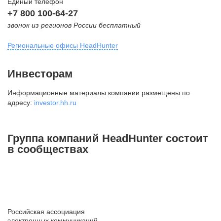
Единый телефон
+7 800 100-64-27
звонок из регионов России бесплатный
Региональные офисы HeadHunter
Москва
Инвесторам
внутригородская территория
Информационные материалы компании размещены по
Муниципальный округ Тверской,
адресу:
investor.hh.ru
2-я Брестская ул., д. 48,
помещение 25
+7 495 974-64-27
Группа компаний HeadHunter состоит
+7 495 980-64-27
в сообществах
+7 495 134-92-24
press@hh.ru
Санкт-Петербург
ул. Жуковского, д. 19, особняк
Российская ассоциация
Юргенса, 4 этаж
электронных коммуникаций